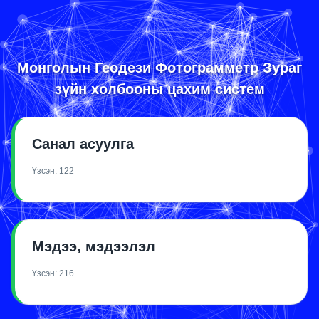
Монголын Геодези Фотограмметр Зураг
зүйн холбооны цахим систем
Санал асуулга
Үзсэн:
122
Мэдээ, мэдээлэл
Үзсэн:
216