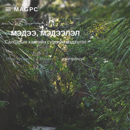
MAGPC
МЭДЭЭ, МЭДЭЭЛЭЛ
Салбарын хамгийн сүүлийн мэдээлэл
/
/
Нүүр хуудас
Мэдээ
дэлгэрэнгүй