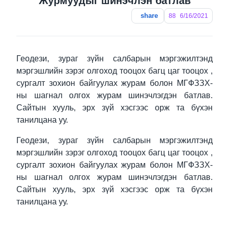
Журмуудыг шинэчлэн батлав
share
88
6/16/2021
Геодези, зураг зүйн салбарын мэргэжилтэнд
мэргэшлийн зэрэг олгоход тооцох багц цаг тооцох ,
сургалт зохион байгуулах журам болон МГФЗЗХ-
ны шагнал олгох журам шинэчлэгдэн батлав.
Сайтын хууль, эрх зүй хэсгээс орж та бүхэн
танилцана уу.
Геодези, зураг зүйн салбарын мэргэжилтэнд
мэргэшлийн зэрэг олгоход тооцох багц цаг тооцох ,
сургалт зохион байгуулах журам болон МГФЗЗХ-
ны шагнал олгох журам шинэчлэгдэн батлав.
Сайтын хууль, эрх зүй хэсгээс орж та бүхэн
танилцана уу.