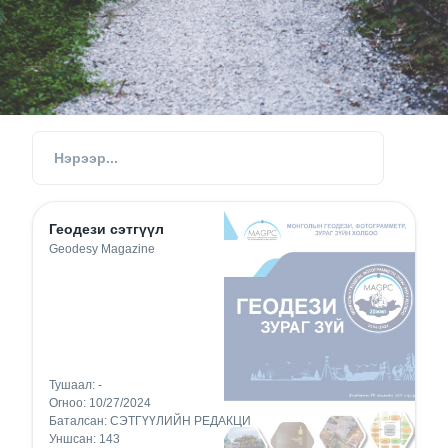
Геодези сэтгүүл
Geodesy Magazine
Тушаал:
-
Огноо:
10/27/2024
Баталсан:
СЭТГҮҮЛИЙН РЕДАКЦИ
Уншсан:
143