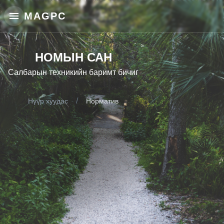
MAGPC
НОМЫН САН
Салбарын техникийн баримт бичиг
/
Нүүр хуудас
Норматив